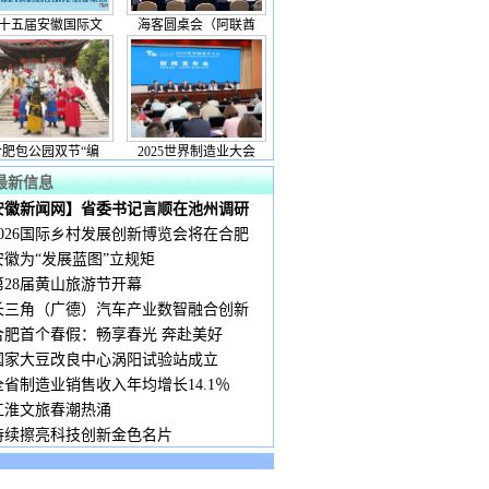
十五届安徽国际文
海客圆桌会（阿联酋
合肥包公园双节“编
2025世界制造业大会
最新信息
安徽新闻网】省委书记言顺在池州调研
2026国际乡村发展创新博览会将在合肥
安徽为“发展蓝图”立规矩
第28届黄山旅游节开幕
长三角（广德）汽车产业数智融合创新
合肥首个春假：畅享春光 奔赴美好
国家大豆改良中心涡阳试验站成立
全省制造业销售收入年均增长14.1％
江淮文旅春潮热涌
持续擦亮科技创新金色名片