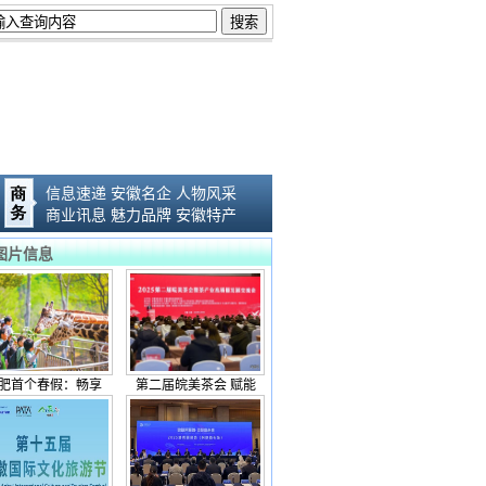
信息速递
安徽名企
人物风采
商业讯息
魅力品牌
安徽特产
图片信息
肥首个春假：畅享
第二届皖美茶会 赋能