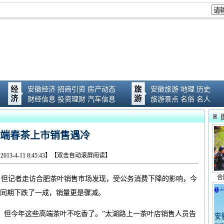
安徽经济
招商引资
房产动态
安徽旅游
地理
历史
财经信息
投资理财
汽车信息
旅游景点
名俗
名人
端春茶上市销售遇冷
013-4-11 8:45:43】【双击自动滚屏阅读】
合
但记者走访合肥茶叶销售市场发现，受公务消费下降的影响，今
同期下跌了一成，销量更是骤减。
但今年这些高端茶叶不吃香了。”太湖路上一茶叶店销售人员告