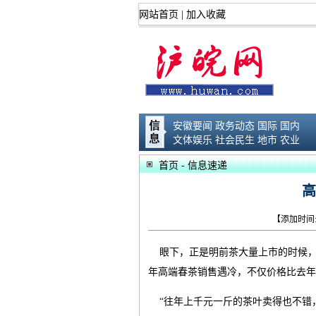
网站首页
|
加入收藏
安徽要闻
政务动态
国际
国内
文体娱乐
社会民生
地市
农业
首页
- 信息速递
高
【添加时间:2
眼下，正是明前茶大量上市的时候，
年高端春茶销售遇冷，不仅价格比去年
“往年上千元一斤的茶叶卖得也不错，