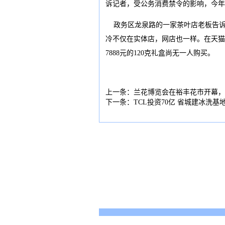
诉记者，受公务消费禁令的影响，今年
政务区龙泉路的一家茶叶店老板告诉
冷不仅在实体店，网店也一样。在天猫
7888元的120克礼盒尚无一人购买。
上一条：
兰花博览会在裕丰花市开幕，
下一条：
TCL投资70亿 省城建冰洗基