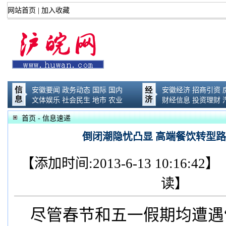
网站首页
|
加入收藏
安徽要闻
政务动态
国际
国内
安徽经济
招商引资
文体娱乐
社会民生
地市
农业
财经信息
投资理财
首页
- 信息速递
倒闭潮隐忧凸显 高端餐饮转型
【添加时间:2013-6-13 10:16:
读】
尽管春节和五一假期均遭遇“